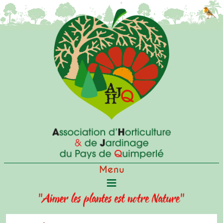
Actualités
Conférences
Ateliers
Vide-jardin
Visites
Qui sommes-nous?
Agenda
Menu
Contact