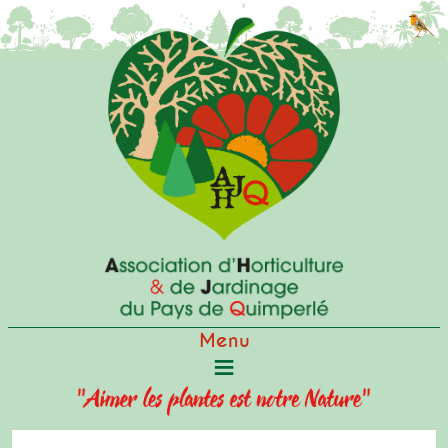
Actualités
Conférences
Ateliers
Vide-jardin
Visites
Qui sommes-nous?
Agenda
Menu
Contact